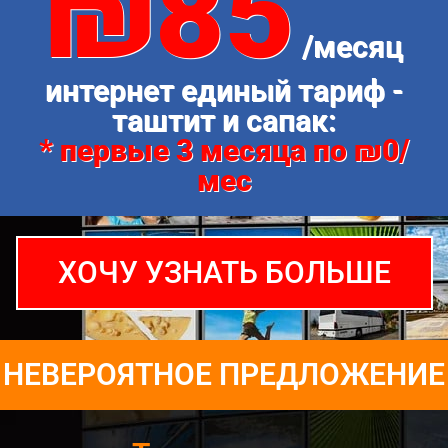
₪85
/месяц
интернет единый тариф -
таштит и сапак:
* первые 3 месяца по ₪0/
мес
ХОЧУ УЗНАТЬ БОЛЬШЕ
НЕВЕРОЯТНОЕ ПРЕДЛОЖЕНИЕ